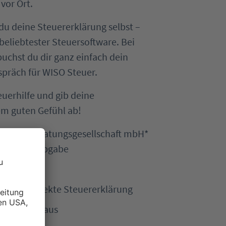
vor Ort.
u deine Steuererklärung selbst –
beliebtester Steuersoftware. Bei
uchst du dir ganz einfach dein
spräch für WISO Steuer.
euerhilfe und gib deine
em guten Gefühl ab!
l Steuerberatungsgesellschaft mbH*
g vor der Abgabe
 Fragen
 eine korrekte Steuererklärung
 zu Hause aus