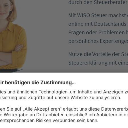
durch den Steuerberater 
Mit WISO Steuer machst d
online mit Deutschlands 
Fragen oder Problemen b
persönliches Expertenge
Nutze die Vorteile der St
Steuererklärung mit ein
Ein Experte der Buh
prüft deine Erklärun
Antworten auf deine
Expertenmeinung für
Online - bequem von