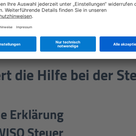
Jetzt buchen
rt die Hilfe bei der S
ne Erklärung
WISO Steuer